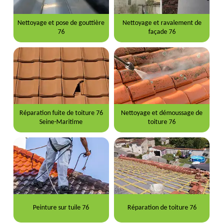
Nettoyage et pose de gouttière
Nettoyage et ravalement de
76
façade 76
Réparation fuite de toiture 76
Nettoyage et démoussage de
Seine-Maritime
toiture 76
Peinture sur tuile 76
Réparation de toiture 76