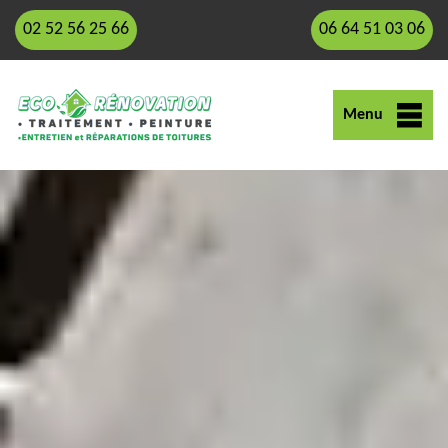
02 52 56 25 66
06 64 51 03 06
Menu