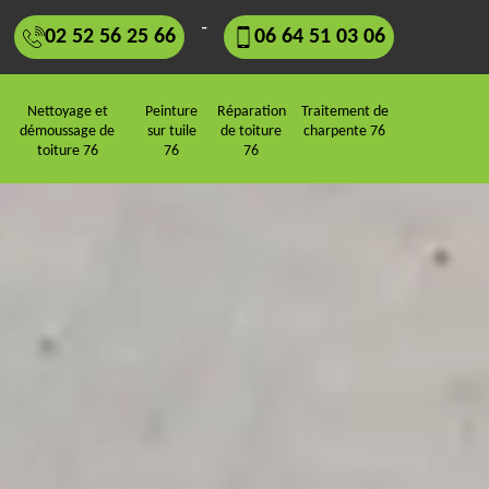
-
02 52 56 25 66
06 64 51 03 06
Nettoyage et
Peinture
Réparation
Traitement de
démoussage de
sur tuile
de toiture
charpente 76
toiture 76
76
76