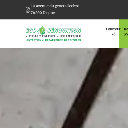
10 avenue du general leclerc
76200 Dieppe
Couvreur
Re
76
po