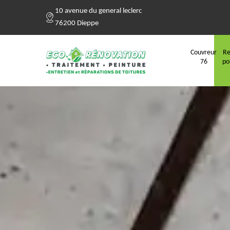
10 avenue du general leclerc
76200 Dieppe
Couvreur
Re
76
po