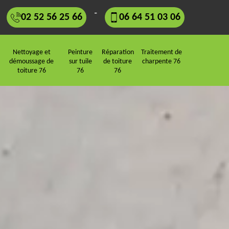
-
02 52 56 25 66
06 64 51 03 06
Nettoyage et
Peinture
Réparation
Traitement de
démoussage de
sur tuile
de toiture
charpente 76
toiture 76
76
76