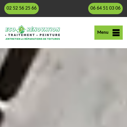
02 52 56 25 66
06 64 51 03 06
Menu