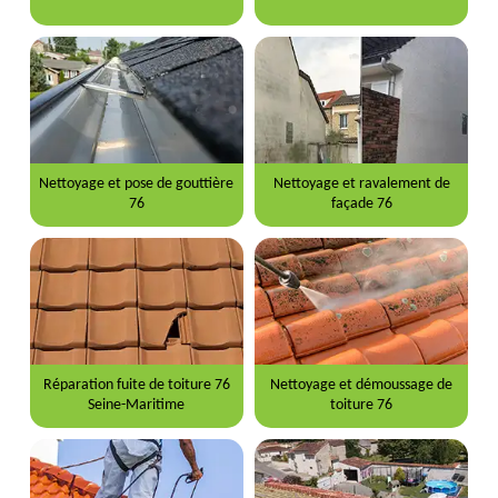
Nettoyage et pose de gouttière
Nettoyage et ravalement de
76
façade 76
Réparation fuite de toiture 76
Nettoyage et démoussage de
Seine-Maritime
toiture 76