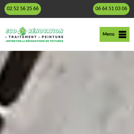
02 52 56 25 66
06 64 51 03 06
Menu