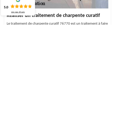
5.0
Lire nos
39
avis
Réaliser un traitement de charpente curatif
Le traitement de charpente curatif 76770 est un traitement à faire
lorsque la charpente est attaquée par les termites, les
champignons, les xylophages et les larves rongeurs de bois. Ce
traitement curatif a ainsi pour but de tuer tous les insectes
présents dans le bois et de le protéger. En utilisant un produit à
pulvériser sur le bois en question, cela va tuer ces insectes. Mais
faites bien attention, ils vont revenir ces insectes. Il faut dès lors
réaliser un traitement préventif pour la toiture.