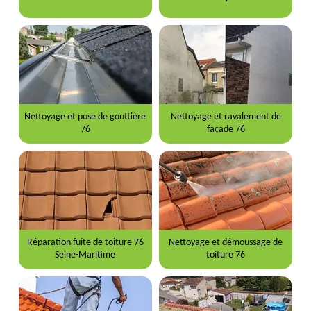
Nettoyage et pose de gouttière
Nettoyage et ravalement de
76
façade 76
Réparation fuite de toiture 76
Nettoyage et démoussage de
Seine-Maritime
toiture 76