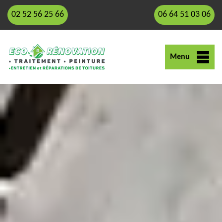
02 52 56 25 66
06 64 51 03 06
Menu