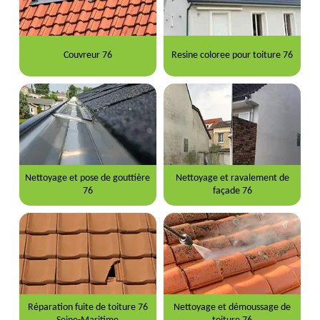
Couvreur 76
Resine coloree pour toiture 76
Nettoyage et pose de gouttière
Nettoyage et ravalement de
76
façade 76
Réparation fuite de toiture 76
Nettoyage et démoussage de