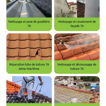
Nettoyage et pose de gouttière
Nettoyage et ravalement de
76
façade 76
Réparation fuite de toiture 76
Nettoyage et démoussage de
Seine-Maritime
toiture 76