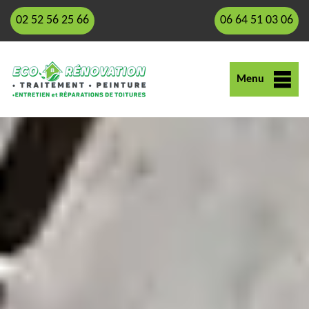
02 52 56 25 66
06 64 51 03 06
Menu