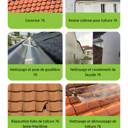
Couvreur 76
Resine coloree pour toiture 76
Nettoyage et pose de gouttière
Nettoyage et ravalement de
76
façade 76
Réparation fuite de toiture 76
Nettoyage et démoussage de
Seine-Maritime
toiture 76