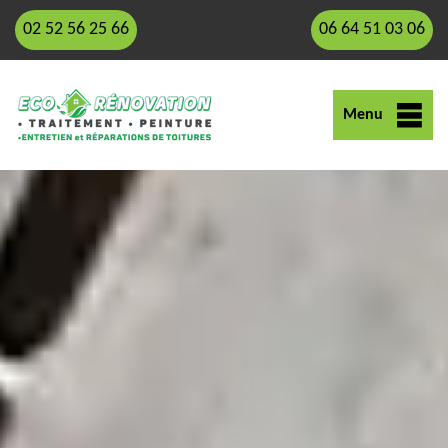
02 52 56 25 66
06 64 51 03 06
Menu