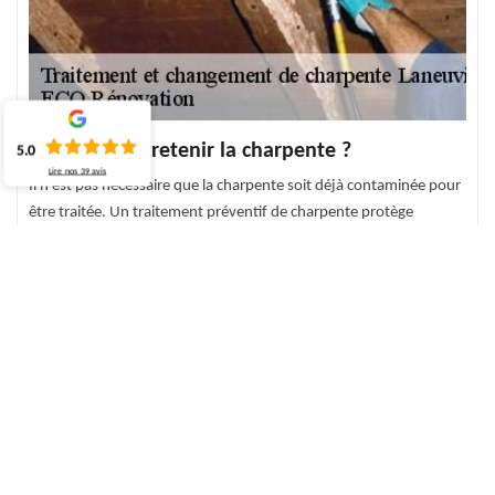
Pourquoi entretenir la charpente ?
5.0
Lire nos
39
avis
Il n’est pas nécessaire que la charpente soit déjà contaminée pour
être traitée. Un traitement préventif de charpente protège
justement le bois des insectes xylophages qui détruisent la
charpente de l’intérieur sans que vous ne puissiez distinguer les
conséquences que lorsque les bois sont détruits. Afin de
déterminer si vos bois nécessitent un traitement charpente
préventif, ECO Rénovation propose un diagnostique et un devis
traitement de charpente gratuit pour tout type de charpente.
Vous pouvez ainsi nous contacter pour le traitement de votre
charpente.