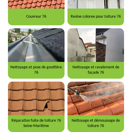
Couvreur 76
Resine coloree pour toiture 76
Nettoyage et pose de gouttière
Nettoyage et ravalement de
76
façade 76
Réparation fuite de toiture 76
Nettoyage et démoussage de
Seine-Maritime
toiture 76