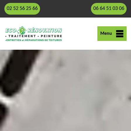
02 52 56 25 66
06 64 51 03 06
Menu