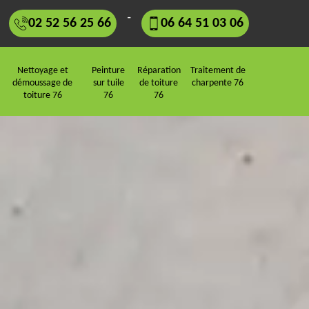
-
02 52 56 25 66
06 64 51 03 06
Nettoyage et
Peinture
Réparation
Traitement de
démoussage de
sur tuile
de toiture
charpente 76
toiture 76
76
76