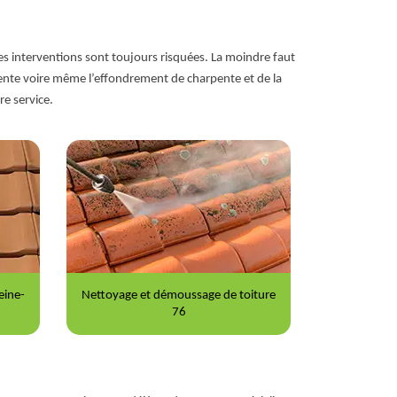
es interventions sont toujours risquées. La moindre faut
rpente voire même l’effondrement de charpente et de la
re service.
iture
Peinture sur tuile 76
Répar