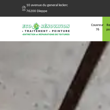
10 avenue du general leclerc
76200 Dieppe
Couvreur
Re
76
po