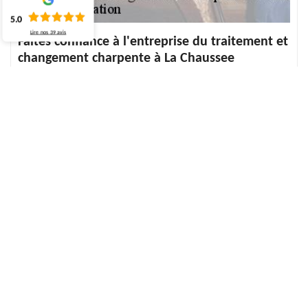
5.0
Lire nos
39
avis
Faites confiance à l'entreprise du traitement et
changement charpente à La Chaussee
Ayant de forte années d'expérience pour les travaux de toiture,
ECO Rénovation est à la porte de tous votre demande de ce
travail. Pour cela, comptez sur ECO Rénovation pour la réalisation
de votre travail, que ce soit pour le changement ou traitement
charpente. D'ailleurs, comme ECO Rénovation a un grand objectif
qui le tient vraiment à cœur c'est de satisfaire les besoins des
clients, plusieurs facteurs ont été mis en application afin de
pouvoir réaliser le projet de chacun de ses clients de La Chaussee
76590 et ses environs, pour ne citer que les prestations de qualité
qui sont offertes à un tarif abordable. Pour cela, peu importe vos
projets pour le changement ou traitement de charpente, n'hésitez
pas à appeler ECO Rénovation.