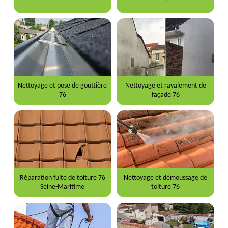
Nettoyage et pose de gouttière
Nettoyage et ravalement de
76
façade 76
Réparation fuite de toiture 76
Nettoyage et démoussage de
Seine-Maritime
toiture 76