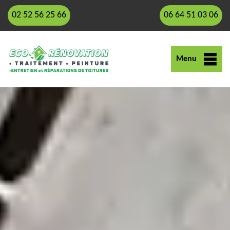
02 52 56 25 66
06 64 51 03 06
Menu