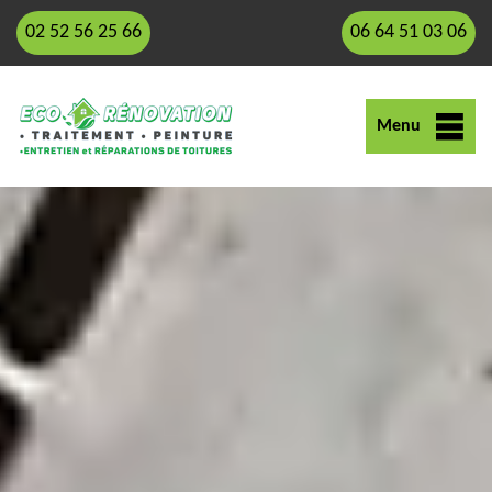
02 52 56 25 66
06 64 51 03 06
Menu