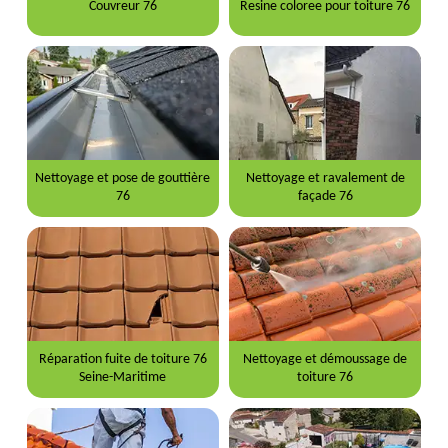
Couvreur 76
Resine coloree pour toiture 76
Nettoyage et pose de gouttière
Nettoyage et ravalement de
76
façade 76
Réparation fuite de toiture 76
Nettoyage et démoussage de
Seine-Maritime
toiture 76