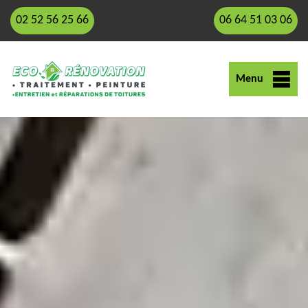
02 52 56 25 66
06 64 51 03 06
Menu