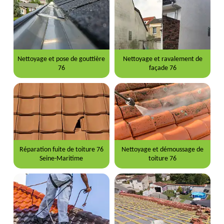
Nettoyage et pose de gouttière
Nettoyage et ravalement de
76
façade 76
Réparation fuite de toiture 76
Nettoyage et démoussage de
Seine-Maritime
toiture 76