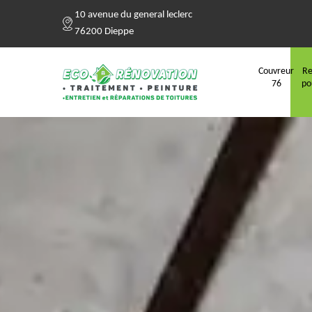
10 avenue du general leclerc
76200 Dieppe
Couvreur
Re
76
po