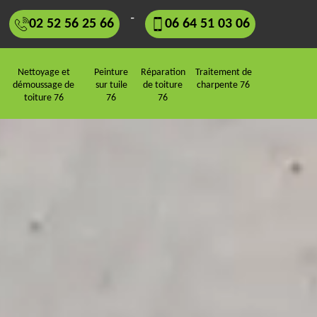
-
02 52 56 25 66
06 64 51 03 06
Nettoyage et
Peinture
Réparation
Traitement de
démoussage de
sur tuile
de toiture
charpente 76
toiture 76
76
76