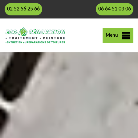
02 52 56 25 66
06 64 51 03 06
Menu