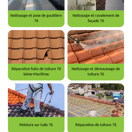
Nettoyage et pose de gouttière
Nettoyage et ravalement de
76
façade 76
Réparation fuite de toiture 76
Nettoyage et démoussage de
Seine-Maritime
toiture 76
Peinture sur tuile 76
Réparation de toiture 76