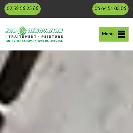
02 52 56 25 66
06 64 51 03 06
Menu