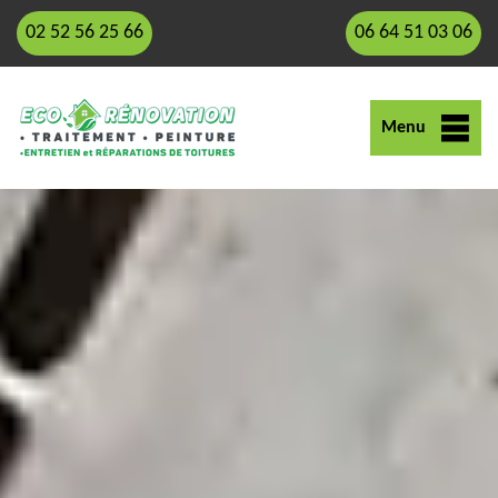
02 52 56 25 66
06 64 51 03 06
Menu