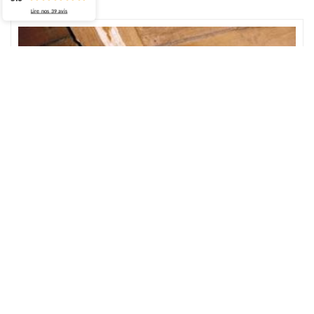
Lire nos
39
avis
Réaliser un travail du changement charpente à
Grigneuseville
Comme étant professionnel depuis plusieurs années, ECO
Rénovation est entièrement capable de réaliser un travail du