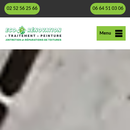
02 52 56 25 66
06 64 51 03 06
Menu