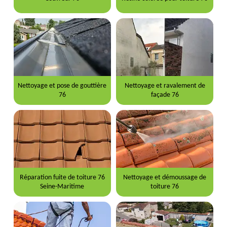
Nettoyage et pose de gouttière
Nettoyage et ravalement de
76
façade 76
Réparation fuite de toiture 76
Nettoyage et démoussage de
Seine-Maritime
toiture 76