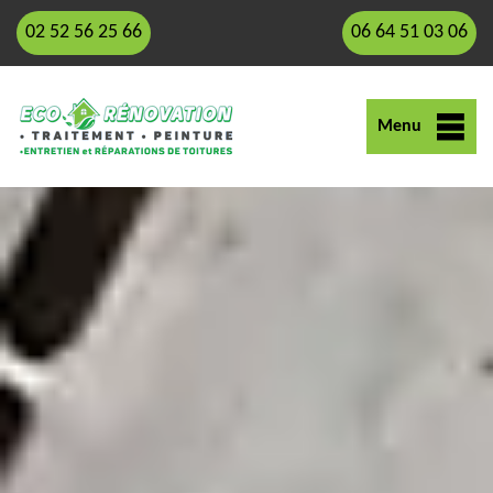
02 52 56 25 66
06 64 51 03 06
Menu