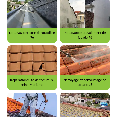
Nettoyage et pose de gouttière
Nettoyage et ravalement de
76
façade 76
Réparation fuite de toiture 76
Nettoyage et démoussage de
Seine-Maritime
toiture 76