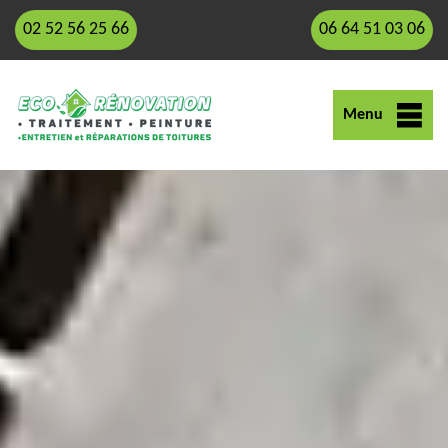
02 52 56 25 66
06 64 51 03 06
Menu