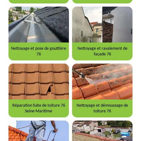
Nettoyage et pose de gouttière
Nettoyage et ravalement de
76
façade 76
Réparation fuite de toiture 76
Nettoyage et démoussage de
Seine-Maritime
toiture 76