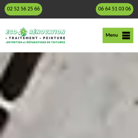
02 52 56 25 66
06 64 51 03 06
Menu