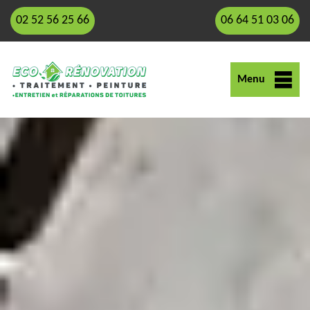
02 52 56 25 66
06 64 51 03 06
Menu