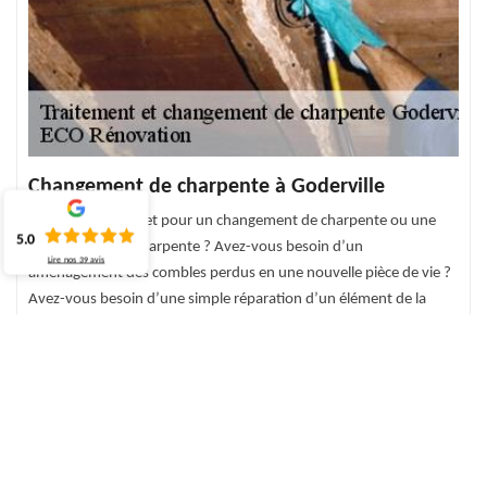
Changement de charpente à Goderville
Vous avez un projet pour un changement de charpente ou une
5.0
modification de charpente ? Avez-vous besoin d’un
Lire nos
39
avis
aménagement des combles perdus en une nouvelle pièce de vie ?
Avez-vous besoin d’une simple réparation d’un élément de la
charpente ? Les éléments qui constituent la charpente peuvent
être modifiés, remplacés ou réparés en changeant simplement la
structure. Le changement de la charpente à Goderville est une
intervention nécessaire qui vous sert grandement à la tenue et la
solidité de votre charpente.