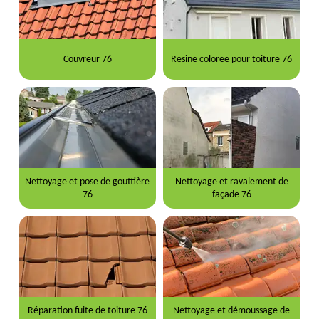
Couvreur 76
Resine coloree pour toiture 76
Nettoyage et pose de gouttière
Nettoyage et ravalement de
76
façade 76
Réparation fuite de toiture 76
Nettoyage et démoussage de