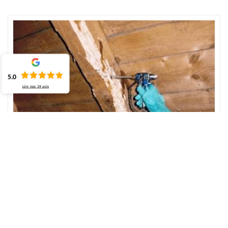
5.0
Lire nos
39
avis
Le changement et traitement de charpente
Le changement et traitement de charpente est un travail à
effectuer pour tenir debout la maison. C’est une partie très
sensible de la toiture qui demande beaucoup d’attention. Il est