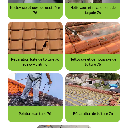
Nettoyage et pose de gouttière
Nettoyage et ravalement de
76
façade 76
Réparation fuite de toiture 76
Nettoyage et démoussage de
Seine-Maritime
toiture 76
Peinture sur tuile 76
Réparation de toiture 76