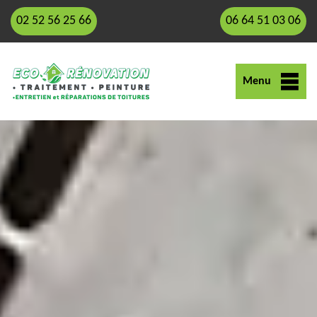
02 52 56 25 66
06 64 51 03 06
Menu