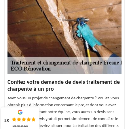
Confiez votre demande de devis traitement de
charpente à un pro
Avez-vous un projet de changement de charpente ? Voulez-vous
obtenir plus d’information concernant le projet dont vous avez
besoin ? En contactant notre équipe, vous aurez un devis sans
engagement. Le devis gratuit permet simplement de connaître le
5.0
budget que vous devriez allouer pour la réalisation des différents
Lire nos
39
avis