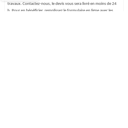
travaux. Contactez-nous, le devis vous sera livré en moins de 24
h. Pour en bénéficier, remplissez le formulaire en ligne avec les
informations de votre projet et nous l’envoyer.