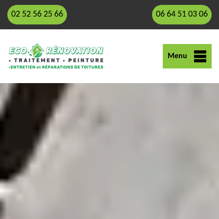
02 52 56 25 66
06 64 51 03 06
Menu