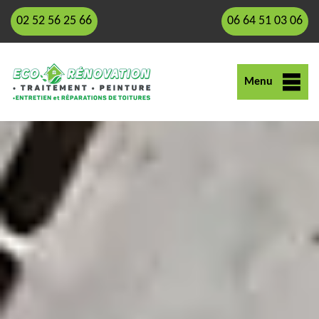
02 52 56 25 66
06 64 51 03 06
Menu