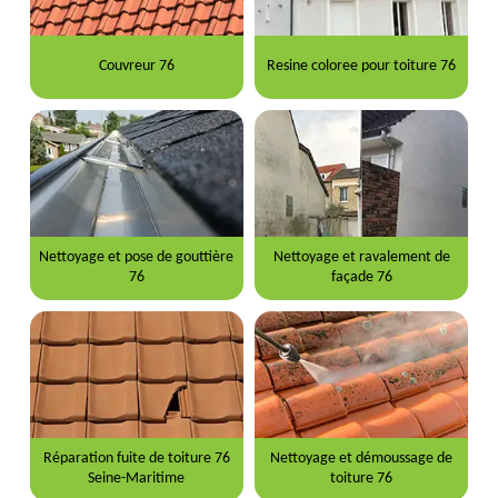
Couvreur 76
Resine coloree pour toiture 76
Nettoyage et pose de gouttière
Nettoyage et ravalement de
76
façade 76
Réparation fuite de toiture 76
Nettoyage et démoussage de
Seine-Maritime
toiture 76