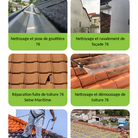
Nettoyage et pose de gouttière
Nettoyage et ravalement de
76
façade 76
Réparation fuite de toiture 76
Nettoyage et démoussage de
Seine-Maritime
toiture 76