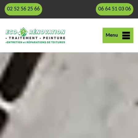
02 52 56 25 66
06 64 51 03 06
Menu