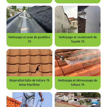
Nettoyage et pose de gouttière
Nettoyage et ravalement de
76
façade 76
Réparation fuite de toiture 76
Nettoyage et démoussage de
Seine-Maritime
toiture 76