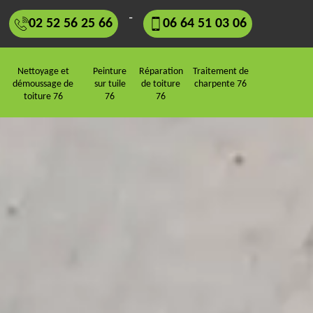
-
02 52 56 25 66
06 64 51 03 06
Nettoyage et
Peinture
Réparation
Traitement de
démoussage de
sur tuile
de toiture
charpente 76
toiture 76
76
76