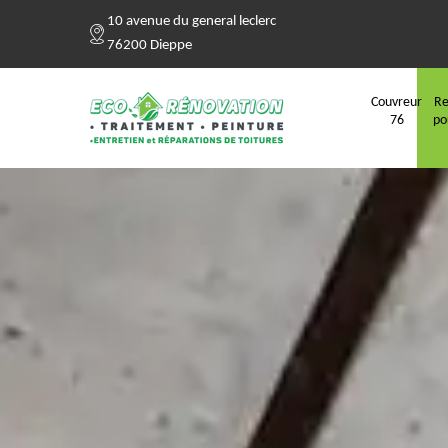
10 avenue du general leclerc
76200 Dieppe
Couvreur
Re
76
po