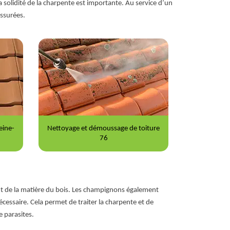
la solidité de la charpente est importante. Au service d’un
ssurées.
iture
Peinture sur tuile 76
Répar
sent de la matière du bois. Les champignons également
cessaire. Cela permet de traiter la charpente et de
e parasites.