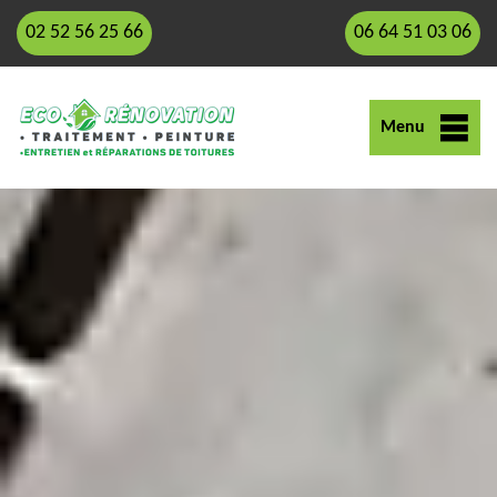
02 52 56 25 66
06 64 51 03 06
Menu