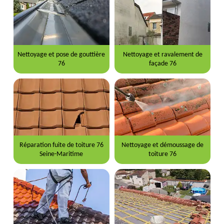
Nettoyage et pose de gouttière
Nettoyage et ravalement de
76
façade 76
Réparation fuite de toiture 76
Nettoyage et démoussage de
Seine-Maritime
toiture 76