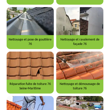
Nettoyage et pose de gouttière
Nettoyage et ravalement de
76
façade 76
Réparation fuite de toiture 76
Nettoyage et démoussage de
Seine-Maritime
toiture 76