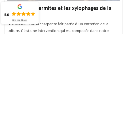
Prévenir les termites et les xylophages de la
charpente
5.0
Lire nos
39
avis
Le traitement de la charpente fait partie d’un entretien de la
toiture. C’est une intervention qui est composée dans notre
domaine d’intervention. Avec le temps, les insectes xylophages
vont venir endommager votre charpente et la détruire. À ce
moment-là, il faut prendre une mesure correcte pour éviter
d’abîmer la charpente et de faire des grands travaux (rénovation
totale de toiture). Et c’est là que nous entrons en jeu. Nous nous
occupons de tout ce qui touche le traitement de la charpente à
Cressy.