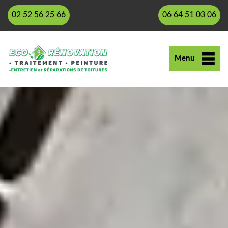
02 52 56 25 66
06 64 51 03 06
Menu