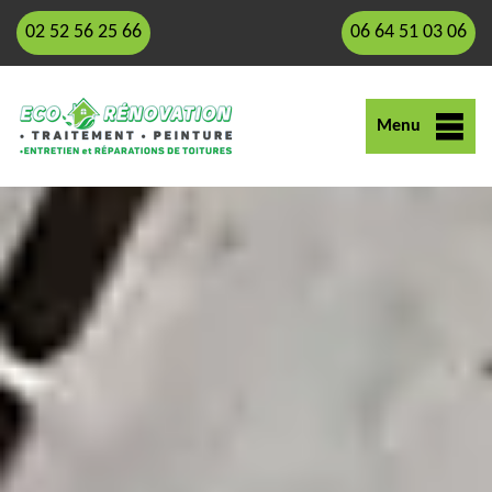
02 52 56 25 66
06 64 51 03 06
Menu