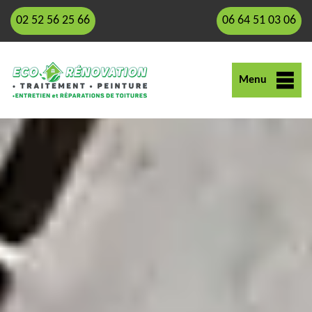
02 52 56 25 66
06 64 51 03 06
Menu