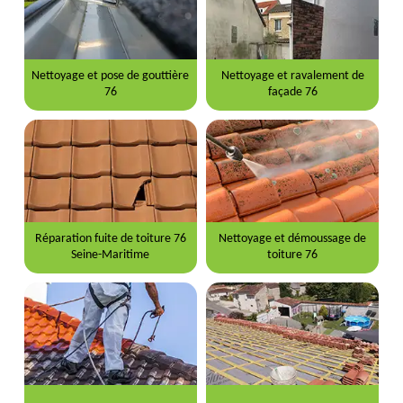
Nettoyage et pose de gouttière
Nettoyage et ravalement de
76
façade 76
Réparation fuite de toiture 76
Nettoyage et démoussage de
Seine-Maritime
toiture 76