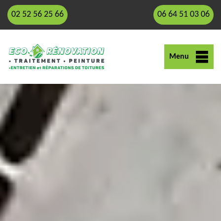
02 52 56 25 66
06 64 51 03 06
Menu