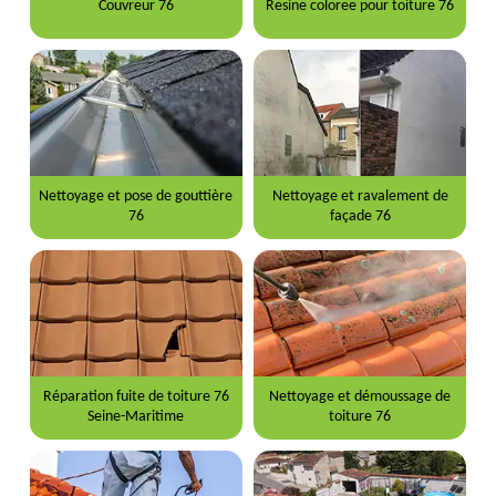
Couvreur 76
Resine coloree pour toiture 76
Nettoyage et pose de gouttière
Nettoyage et ravalement de
76
façade 76
Réparation fuite de toiture 76
Nettoyage et démoussage de
Seine-Maritime
toiture 76