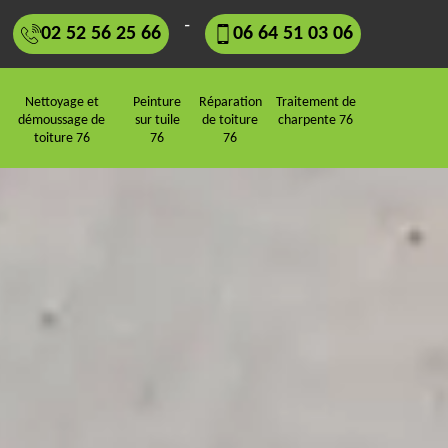
-
02 52 56 25 66
06 64 51 03 06
Nettoyage et
Peinture
Réparation
Traitement de
démoussage de
sur tuile
de toiture
charpente 76
toiture 76
76
76