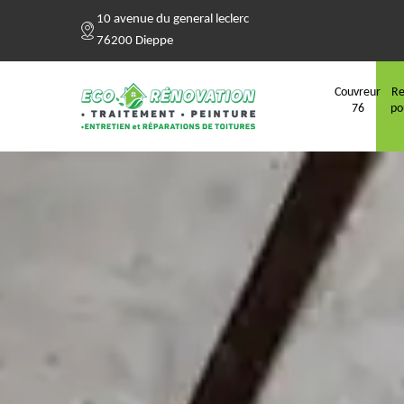
10 avenue du general leclerc
76200 Dieppe
Couvreur
Re
76
po