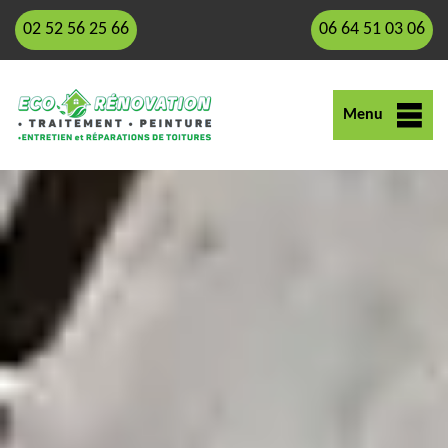
02 52 56 25 66
06 64 51 03 06
Menu