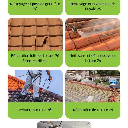
Nettoyage et pose de gouttière
Nettoyage et ravalement de
76
façade 76
Réparation fuite de toiture 76
Nettoyage et démoussage de
Seine-Maritime
toiture 76
Peinture sur tuile 76
Réparation de toiture 76