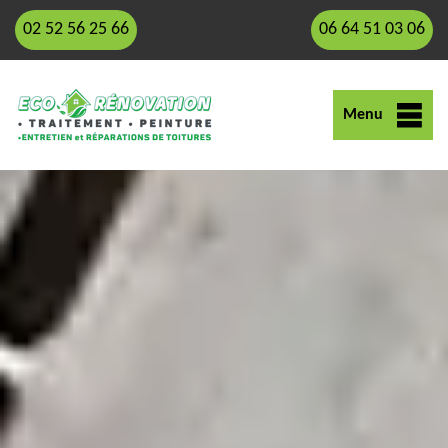
02 52 56 25 66
06 64 51 03 06
Menu