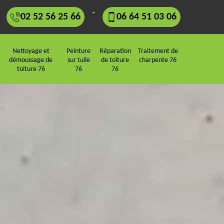
-
02 52 56 25 66
06 64 51 03 06
Nettoyage et
Peinture
Réparation
Traitement de
démoussage de
sur tuile
de toiture
charpente 76
toiture 76
76
76