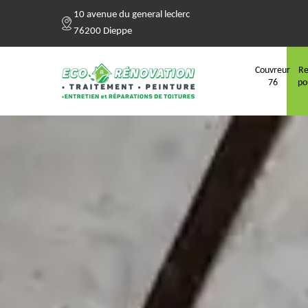
10 avenue du general leclerc
76200 Dieppe
Couvreur
Re
76
po