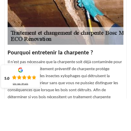
Pourquoi entretenir la charpente ?
Il n’est pas nécessaire que la charpente soit déjà contaminée pour
être traitée. Un traitement préventif de charpente protège
justement le bois des insectes xylophages qui détruisent la
5.0
charpente de l’intérieur sans que vous ne puissiez distinguer les
Lire nos
39
avis
conséquences que lorsque les bois sont détruits. Afin de
déterminer si vos bois nécessitent un traitement charpente
préventif, ECO Rénovation propose un diagnostique et un devis
traitement de charpente gratuit pour tout type de charpente.
Vous pouvez ainsi nous contacter pour le traitement de votre
charpente.