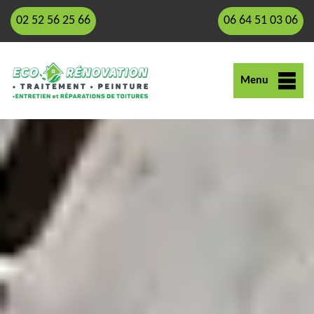
02 52 56 25 66
06 64 51 03 06
Menu