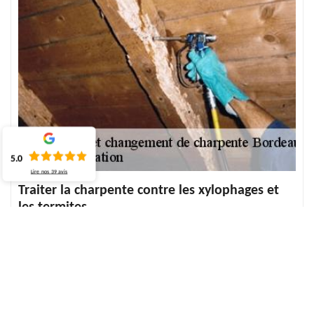
5.0
Lire nos
39
avis
Traiter la charpente contre les xylophages et
les termites
Comment traiter la charpente en bois contre les termites, les
champignons et les insectes xylophages qui l’abîment ? Quel
traitement de charpente préventif et quel traitement de
charpente curatif choisir parmi les différents types ? Quel est le
tarif d'un traitement de charpente sur votre ville ? Pour répondre
aux différentes questions de traitement de charpente, notre