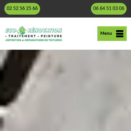
02 52 56 25 66
06 64 51 03 06
Menu