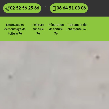
-
02 52 56 25 66
06 64 51 03 06
Nettoyage et
Peinture
Réparation
Traitement de
démoussage de
sur tuile
de toiture
charpente 76
toiture 76
76
76