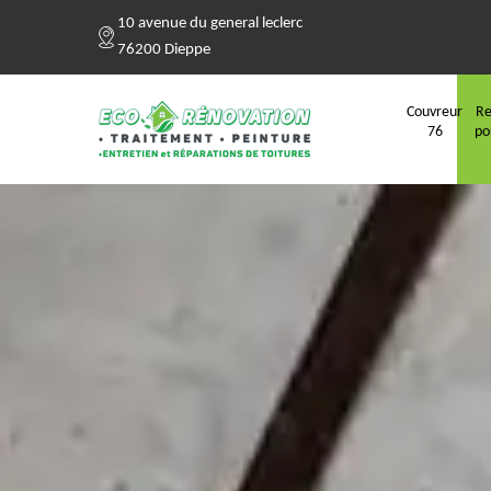
10 avenue du general leclerc
76200 Dieppe
Couvreur
Re
76
po