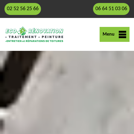
02 52 56 25 66
06 64 51 03 06
Menu