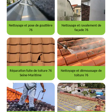
Nettoyage et pose de gouttière
Nettoyage et ravalement de
76
façade 76
Réparation fuite de toiture 76
Nettoyage et démoussage de
Seine-Maritime
toiture 76