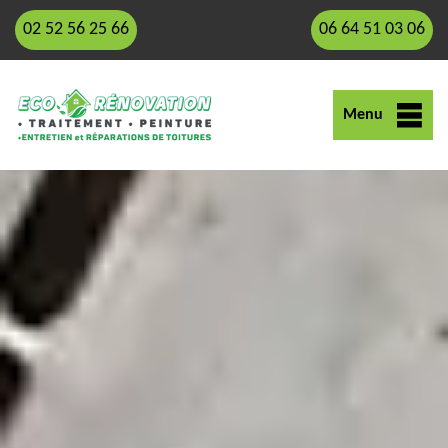
02 52 56 25 66
06 64 51 03 06
Menu