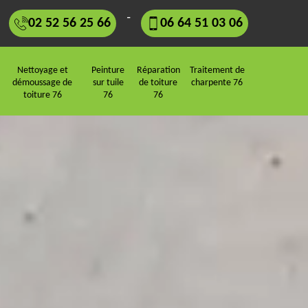
-
02 52 56 25 66
06 64 51 03 06
Nettoyage et
Peinture
Réparation
Traitement de
démoussage de
sur tuile
de toiture
charpente 76
toiture 76
76
76