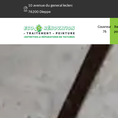
10 avenue du general leclerc
76200 Dieppe
Couvreur
Re
76
po