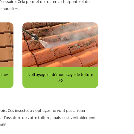
cessaire. Cela permet de traiter la charpente et de
e parasites.
iture
Peinture sur tuile 76
Répara
bois. Ces insectes xylophages ne vont pas arrêter
ur l’ossature de votre toiture, mais c’est véritablement
tif.