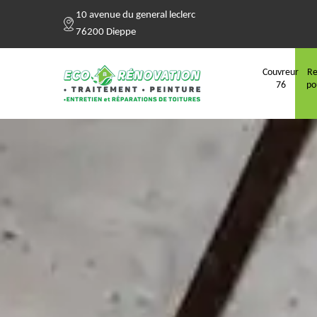
10 avenue du general leclerc
76200 Dieppe
Couvreur
Re
76
po