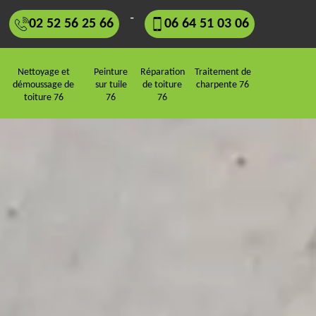
-
02 52 56 25 66
06 64 51 03 06
Nettoyage et
Peinture
Réparation
Traitement de
démoussage de
sur tuile
de toiture
charpente 76
toiture 76
76
76