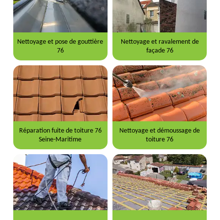
Nettoyage et pose de gouttière
Nettoyage et ravalement de
76
façade 76
Réparation fuite de toiture 76
Nettoyage et démoussage de
Seine-Maritime
toiture 76