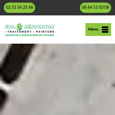
02 52 56 25 66
06 64 51 03 06
Menu