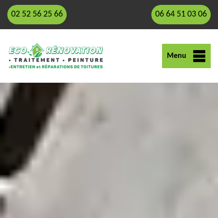
02 52 56 25 66
06 64 51 03 06
Menu