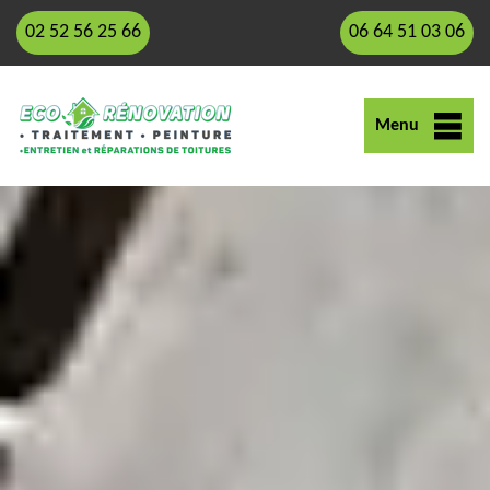
02 52 56 25 66
06 64 51 03 06
Menu