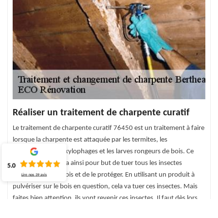
Réaliser un traitement de charpente curatif
Le traitement de charpente curatif 76450 est un traitement à faire
lorsque la charpente est attaquée par les termites, les
champignons, les xylophages et les larves rongeurs de bois. Ce
traitement curatif a ainsi pour but de tuer tous les insectes
5.0
présents dans le bois et de le protéger. En utilisant un produit à
Lire nos
39
avis
pulvériser sur le bois en question, cela va tuer ces insectes. Mais
faites bien attention, ils vont revenir ces insectes. Il faut dès lors
réaliser un traitement préventif pour la toiture.