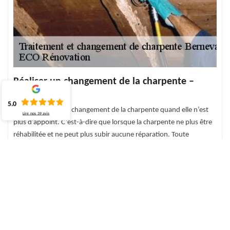
Réaliser un changement de la charpente –
76370
5.0
Il faut procéder au changement de la charpente quand elle n’est
Lire nos
39
avis
plus d’appoint. C’est-à-dire que lorsque la charpente ne plus être
réhabilitée et ne peut plus subir aucune réparation. Toute
installation de charpente est également possible si vous voulez
faire un aménagement d’un comble perdu par exemple. C’est un
travail qui demande du professionnalisme et nous sommes
disponibles à vous venir en aide si vous le voulez. Pour cela, notre
entreprise en changement de charpente à Berneval Le Grand est à
votre service.