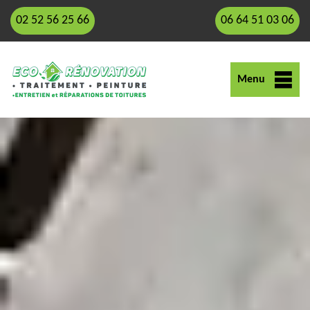
02 52 56 25 66
06 64 51 03 06
Menu