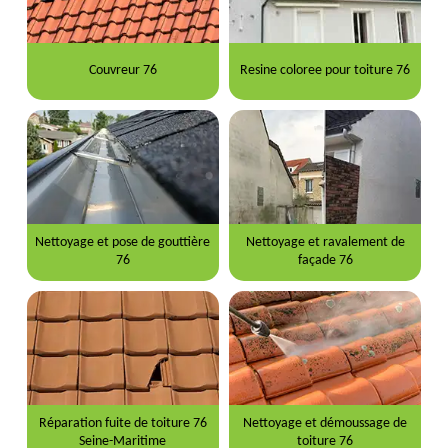
Couvreur 76
Resine coloree pour toiture 76
Nettoyage et pose de gouttière
Nettoyage et ravalement de
76
façade 76
Réparation fuite de toiture 76
Nettoyage et démoussage de
Seine-Maritime
toiture 76