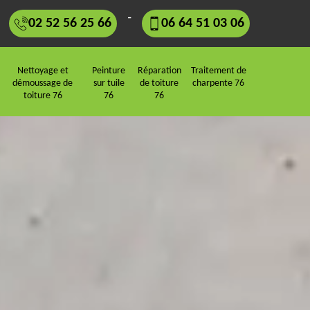
-
02 52 56 25 66
06 64 51 03 06
Nettoyage et
Peinture
Réparation
Traitement de
démoussage de
sur tuile
de toiture
charpente 76
toiture 76
76
76