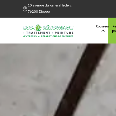
10 avenue du general leclerc
76200 Dieppe
Couvreur
Re
76
po