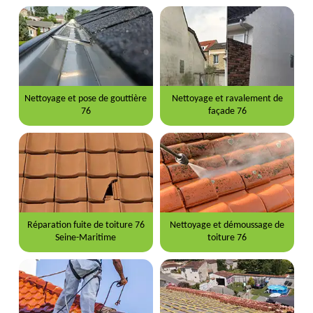
Nettoyage et pose de gouttière
Nettoyage et ravalement de
76
façade 76
Réparation fuite de toiture 76
Nettoyage et démoussage de
Seine-Maritime
toiture 76