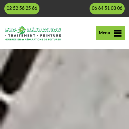
02 52 56 25 66
06 64 51 03 06
Menu